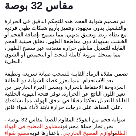
مقاس 32 بوصة
تم تصميم شواية الفحم هذه للتحكم الدقيق في الحرارة
والتشغيل بدون مجهود، وتتميز بأربع شبكات طهي فردية
مع نظام ربط وتعليق بديهي، مما يسمح بإضافة الفحم أو
الخشب بسهولة دون مقاطعة الطهي. تخلق صينية الفحم
القابلة للتعديل مناطق حرارة متعددة عبر سطح الطهي،
مما يمنحك مرونة كاملة للبحث أو التحميص أو الشوي
البطيء.
تضمن مقلاة الرماد القابلة للسحب صيانة سريعة ونظيفة
بعد الاستخدام، بينما يعزز غطاء الشواية ذو البطانة
المزدوجة الاحتفاظ بالحرارة ويحمي الجزء الخارجي من
تغير اللون الناتج عن الحرارة. توفر فتحة التهوية الخلفية
القابلة للتعديل تحكمًا دقيقًا في تدفق الهواء، مما يساعدك
على الحفاظ على درجات حرارة ثابتة لأداء شواء فائق.
شواية فحم من الفولاذ المقاوم للصدأ مقاس 32 بوصة -
نحن تجار جملة محترفون
مشاوي المطبخ في الهواء
الطلق
و
لوازم المطبخ الخارجي
. باعتبارها قوية
مصنع شواء