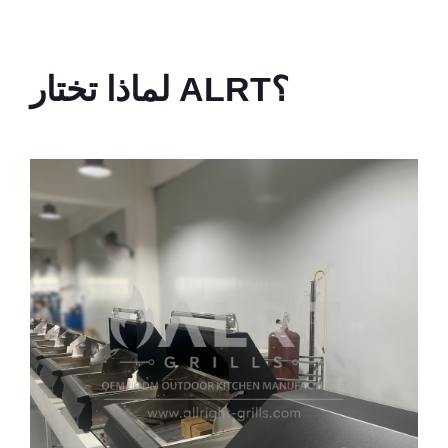
لماذا تختار ALRT؟