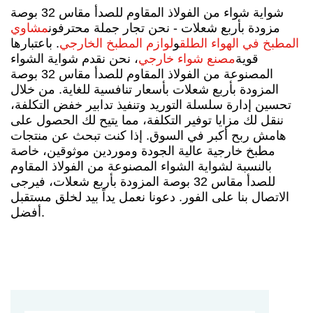
شواية شواء من الفولاذ المقاوم للصدأ مقاس 32 بوصة
مزودة بأربع شعلات - نحن تجار جملة محترفون
مشاوي
المطبخ في الهواء الطلق
و
لوازم المطبخ الخارجي
. باعتبارها
قوية
مصنع شواء خارجي
، نحن نقدم شواية الشواء
المصنوعة من الفولاذ المقاوم للصدأ مقاس 32 بوصة
المزودة بأربع شعلات بأسعار تنافسية للغاية. من خلال
تحسين إدارة سلسلة التوريد وتنفيذ تدابير خفض التكلفة،
ننقل لك مزايا توفير التكلفة، مما يتيح لك الحصول على
هامش ربح أكبر في السوق. إذا كنت تبحث عن منتجات
مطبخ خارجية عالية الجودة وموردين موثوقين، خاصة
بالنسبة لشواية الشواء المصنوعة من الفولاذ المقاوم
للصدأ مقاس 32 بوصة المزودة بأربع شعلات، فيرجى
الاتصال بنا على الفور. دعونا نعمل يداً بيد لخلق مستقبل
أفضل.