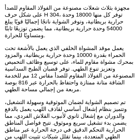
مجهزة بثلاث شعلات مصنوعة من الفولاذ المقاوم للصدأ
على شكل حرف H 304، توفر كل منها 18000 وحدة
حرارية بريطانية، وتوفر الشواية ناتجًا إجماليًا قويًا يبلغ
54000 وحدة حرارية بريطانية، مما يضمن توزيعًا ثابتًا
ومتساويًا للحرارة.
يعمل موقد المشواة الخلفي الذي يعمل بالأشعة تحت
الحمراء بقدرة 10000 وحدة حرارية بريطانية، والمزود
بمحرك مشواة مقاوم للماء، على توسيع وظائف التحميص
وتعزيز تنوع الطهي. توفر قضبان الطبخ السداسية
المصنوعة من الفولاذ المقاوم للصدأ مقاس 12 مم للخدمة
الشاقة متانة ممتازة واحتفاظ بالحرارة عبر 816 بوصة
مربعة من إجمالي مساحة الطهي.
تم تصميم الشواية لضمان الموثوقية وسهولة التشغيل،
وتتميز بنظام إشعال أساسي لقاذف اللهب يعمل بالدفع
والدوران مع إشعال ثانوي لأنبوب الفلاش الفردي، مما
يضمن بدء تشغيل سريع وموثوق. تتيح فواصل المناطق
الحرارية التحكم الدقيق في درجة الحرارة عبر مناطق
الطهي المتعددة، بينما تقلل شبكات تثبيت اللهب من