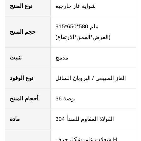
شواية غاز خارجية
نوع المنتج
915*650*580 ملم
حجم المنتج
(العرض*العمق*الارتفاع)
مدمج
تثبيت
الغاز الطبيعي / البروبان السائل
نوع الوقود
36 بوصة
أحجام المنتج
304 الفولاذ المقاوم للصدأ
مادة
شعلات على شكل حرف H