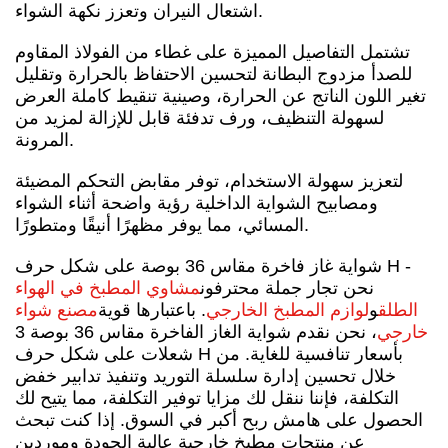
اشتعال النيران وتعزز نكهة الشواء.
تشتمل التفاصيل المميزة على غطاء من الفولاذ المقاوم
للصدأ مزدوج البطانة لتحسين الاحتفاظ بالحرارة وتقليل
تغير اللون الناتج عن الحرارة، وصينية تنقيط كاملة العرض
لسهولة التنظيف، ورف تدفئة قابل للإزالة لمزيد من
المرونة.
لتعزيز سهولة الاستخدام، توفر مقابض التحكم المضيئة
ومصابيح الشواية الداخلية رؤية واضحة أثناء الشواء
المسائي، مما يوفر مظهرًا أنيقًا ومتطورًا.
شواية غاز فاخرة مقاس 36 بوصة على شكل حرف H -
نحن تجار جملة محترفون
مشاوي المطبخ في الهواء
الطلق
و
لوازم المطبخ الخارجي
. باعتبارها قوية
مصنع شواء
خارجي
، نحن نقدم شواية الغاز الفاخرة مقاس 36 بوصة 3
شعلات على شكل حرف H بأسعار تنافسية للغاية. من
خلال تحسين إدارة سلسلة التوريد وتنفيذ تدابير خفض
التكلفة، فإننا ننقل لك مزايا توفير التكلفة، مما يتيح لك
الحصول على هامش ربح أكبر في السوق. إذا كنت تبحث
عن منتجات مطبخ خارجية عالية الجودة وموردين