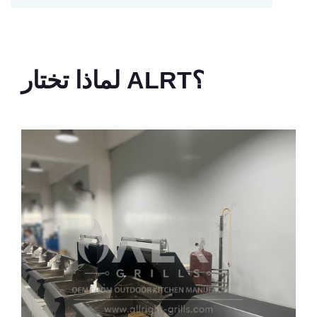
لماذا تختار ALRT؟