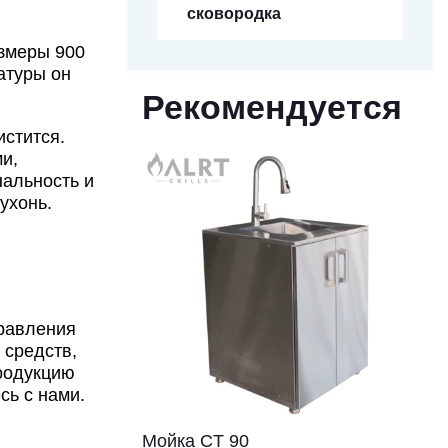
сковородка
азмеры 900
атуры он
Рекомендуется
стится.
и,
нальность и
ухонь.
правления
 средств,
родукцию
сь с нами.
Мойка CT 90