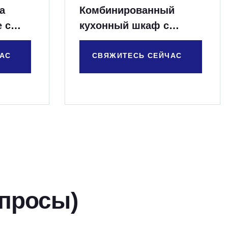
а
Комбинированный
 с
кухонный шкаф с
 льда
дверцей и ящиком
АС
СВЯЖИТЕСЬ СЕЙЧАС
просы)