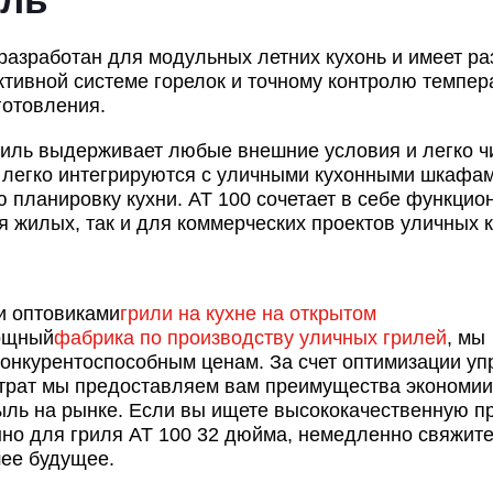
разработан для модульных летних кухонь и имеет р
ективной системе горелок и точному контролю темпер
готовления.
иль выдерживает любые внешние условия и легко чи
 легко интегрируются с уличными кухонными шкафам
 планировку кухни. AT 100 сочетает в себе функцио
я жилых, так и для коммерческих проектов уличных к
и оптовиками
грили на кухне на открытом
мощный
фабрика по производству уличных грилей
, мы
конкурентоспособным ценам. За счет оптимизации у
атрат мы предоставляем вам преимущества экономии
ыль на рынке. Если вы ищете высококачественную п
но для гриля AT 100 32 дюйма, немедленно свяжите
шее будущее.