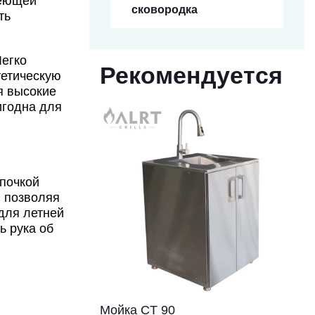
веющей
сковородка
ть
Легко
Рекомендуется
тетическую
я высокие
игодна для
епочкой
, позволяя
для летней
ь рука об
Мойка CT 90