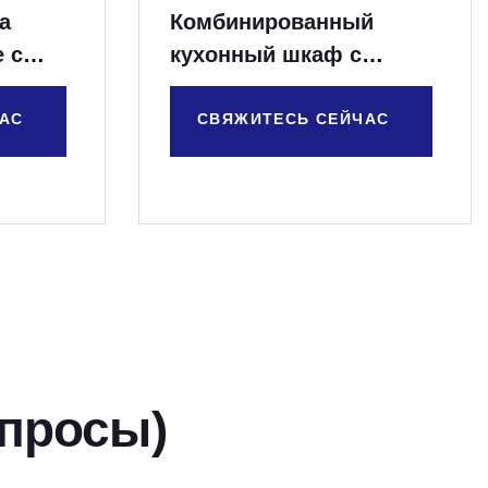
а
Комбинированный
 с
кухонный шкаф с
 льда
дверцей и ящиком
АС
СВЯЖИТЕСЬ СЕЙЧАС
просы)