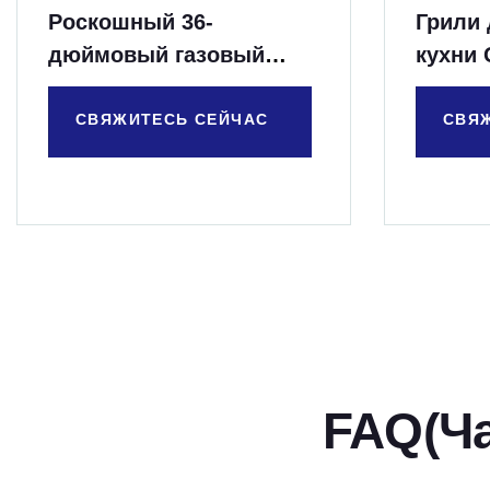
Роскошный 36-
Грили
дюймовый газовый
кухни 
гриль с 3 H-образными
литыми горелками
СВЯЖИТЕСЬ СЕЙЧАС
СВЯ
FAQ(Ч