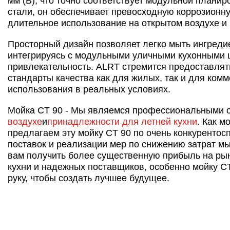
мм (В), что точно соответствует модульной план
стали, он обеспечивает превосходную коррозионн
длительное использование на открытом воздухе и
Просторный дизайн позволяет легко мыть ингредиен
интегрируясь с модульными уличными кухонными ш
привлекательность. ALRT стремится предоставлят
стандарты качества как для жилых, так и для комм
использования в реальных условиях.
Мойка CT 90 - Мы являемся профессиональными 
воздухе
и
принадлежности для летней кухни
. Как 
предлагаем эту мойку CT 90 по очень конкурентос
поставок и реализации мер по снижению затрат м
вам получить более существенную прибыль на ры
кухни и надежных поставщиков, особенно мойку CT
руку, чтобы создать лучшее будущее.