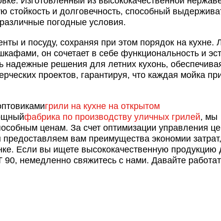
ировке. Изготовленный из высококачественной нержа
ую стойкость и долговечность, способный выдержива
 различные погодные условия.
ты и посуду, сохраняя при этом порядок на кухне. 
кафами, он сочетает в себе функциональность и эс
ь надежные решения для летних кухонь, обеспечива
ерческих проектов, гарантируя, что каждая мойка пр
оптовиками
грили на кухне на открытом
мощный
фабрика по производству уличных грилей
, мы
пособным ценам. За счет оптимизации управления ц
ы предоставляем вам преимущества экономии затрат
нке. Если вы ищете высококачественную продукцию 
 90, немедленно свяжитесь с нами. Давайте работат