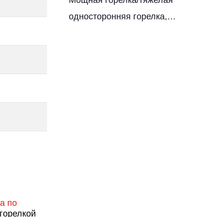
Мощная горелка/тяжелая
односторонняя горелка,
уличные кухонные грили
а по
горелкой