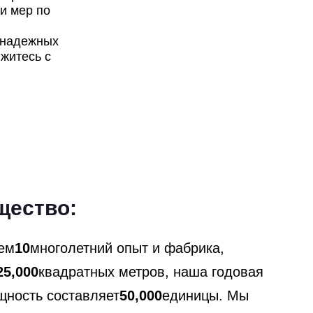
и мер по
 надежных
житесь с
щество:
чем
10
многолетний опыт и фабрика,
25,000
квадратных метров, наша годовая
щность составляет
50,000
единицы. Мы