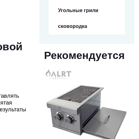
Угольные грили
сковородка
овой
Рекомендуется
тавлять
нятая
результаты