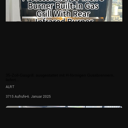
35-Zoll-Gasgrill, ausgestattet mit H-förmigen Gussbrennern,
liefert...
ALRT
3715 Aufrufe
•
6. Januar 2025