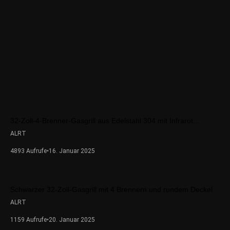
32-Zoll-4-Brenner-Gasgrill aus Edelstahl 304 mit Infrarot...
ALRT
4893 Aufrufe
•
16. Januar 2025