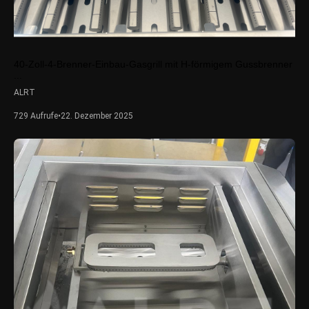
40-Zoll-4-Brenner-Einbau-Gasgrill mit H-förmigem Gussbrenner
...
ALRT
729 Aufrufe
•
22. Dezember 2025