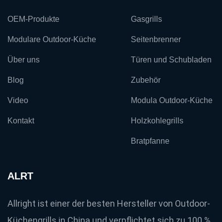
ALRT
1142 Aufrufe
•
11. Februar 2025
Professioneller 32-Zoll-Einbau-Gasgrill mit 4 Brennern,
ausgestattet mit...
ALRT
5748 Aufrufe
•
7. März 2025
Industriepark Xishan, Stadt Wuxi, Provinz Jiangsu,
China.
+86 13621501184