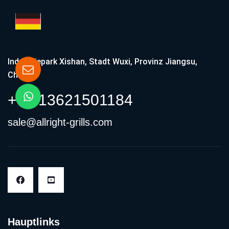
Schwarzer 32-Zoll-Gasgrill mit 4 Brennern und rundem Deckel
ALRT
1159 Aufrufe
•
20. Januar 2025
Eingebauter Doppelseitenbrenner mit Beleuchtung
ALRT
2250 Aufrufe
•
11. Februar 2025
Eingebauter Power-Seitenbrenner LP/NG