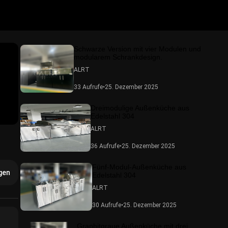
Schwarze Version mit vier Modulen und
modularem Schrankdesign.
ALRT
33 Aufrufe
•
25. Dezember 2025
Dreimodulige Außenküche aus
Edelstahl 304
ALRT
36 Aufrufe
•
25. Dezember 2025
Fünf-Modul-Außenküche aus
gen
Edelstahl 304
ALRT
30 Aufrufe
•
25. Dezember 2025
Graphitgraue Außenküche mit drei