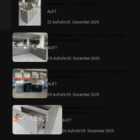
Modulen – 201 Edelstahl ...
ALRT
22 Aufrufe
•
25. Dezember 2025
Graphitgrau – L-förmig · 201 Edelstahl ·
Pulverbeschichtet ...
ALRT
18 Aufrufe
•
25. Dezember 2025
Schwarze Außenküche mit drei Modulen
und Edelstahl 201,...
ALRT
28 Aufrufe
•
25. Dezember 2025
Modulare Soft-Close-
Schrankvitrine
ALRT
26 Aufrufe
•
25. Dezember 2025