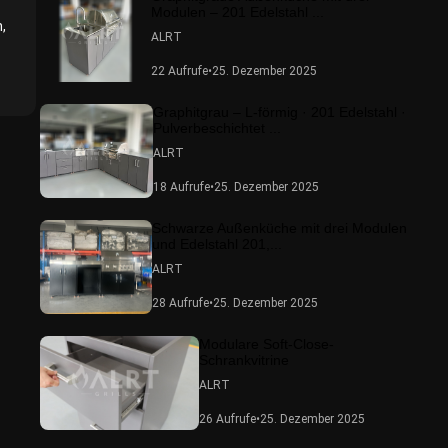
Modulen – 201 Edelstahl ...
,
ALRT
22 Aufrufe
•
25. Dezember 2025
Graphitgrau – L-förmig · 201 Edelstahl ·
Pulverbeschichtet ...
ALRT
18 Aufrufe
•
25. Dezember 2025
Schwarze Außenküche mit drei Modulen
und Edelstahl 201,...
ALRT
28 Aufrufe
•
25. Dezember 2025
Modulare Soft-Close-
Schrankvitrine
ALRT
26 Aufrufe
•
25. Dezember 2025