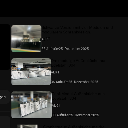
Schwarze Version mit vier Modulen und
modularem Schrankdesign.
ALRT
33 Aufrufe
•
25. Dezember 2025
Dreimodulige Außenküche aus
Edelstahl 304
ALRT
36 Aufrufe
•
25. Dezember 2025
Fünf-Modul-Außenküche aus
gen
Edelstahl 304
ALRT
30 Aufrufe
•
25. Dezember 2025
Graphitgraue Außenküche mit drei