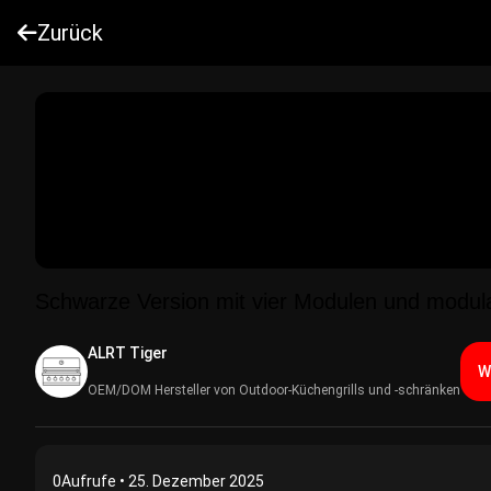
Zurück
Schwarze Version mit vier Modulen und modu
ALRT Tiger
W
OEM/DOM Hersteller von Outdoor-Küchengrills und -schränken
0
Aufrufe • 25. Dezember 2025