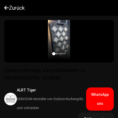
Zurück
Diamantförmige Keramikbriketts in
handelsüblicher Qualität
ALRT Tiger
WhatsApp
OEM/DOM Hersteller von Outdoor-Küchengrills
uns
und -schränken