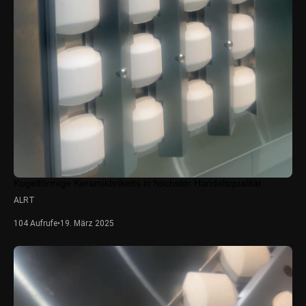
Kugelförmige Keramikbriketts in höchster Handelsqualität
ALRT
104 Aufrufe
•
19. März 2025