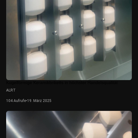
Kugelförmige Keramikbriketts in höchster Handelsqualität
ALRT
104 Aufrufe
•
19. März 2025