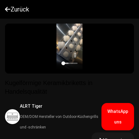
Zurück
Kugelförmige Keramikbriketts in
Handelsqualität
ALRT Tiger
WhatsApp
OEM/DOM Hersteller von Outdoor-Küchengrills
uns
und -schränken